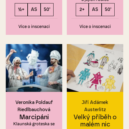
½+
AS
50'
2+
AS
50'
Více o inscenaci
Více o inscenaci
Veronika Poldauf
Jiří Adámek
Riedlbauchová
Austerlitz
Marcipáni
Velký příběh o
malém nic
Klaunská groteska se