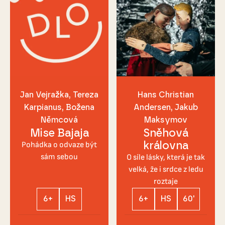
Jan Vejražka
Tereza
Hans Christian
Karpianus
Božena
Andersen
Jakub
Němcová
Maksymov
Mise Bajaja
Sněhová
královna
Pohádka o odvaze být
sám sebou
O síle lásky, která je tak
velká, že i srdce z ledu
roztaje
6+
HS
6+
HS
60'