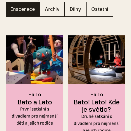
Inscenace
Archiv
Dílny
Ostatní
Ha To
Ha To
Bato a Lato
Bato! Lato! Kde
je světlo?
První setkání s
divadlem pro nejmenší
Druhé setkání s
děti a jejich rodiče
divadlem pro nejmenší
a jejich rodiče