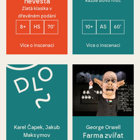
nevěsta
každé slovo moc
Zlatá klasika v
dřevěném podání
8+
HS
70'
10+
AS
60'
Více o inscenaci
Více o inscenaci
Karel Čapek
Jakub
George Orwell
Farma zvířat
Maksymov