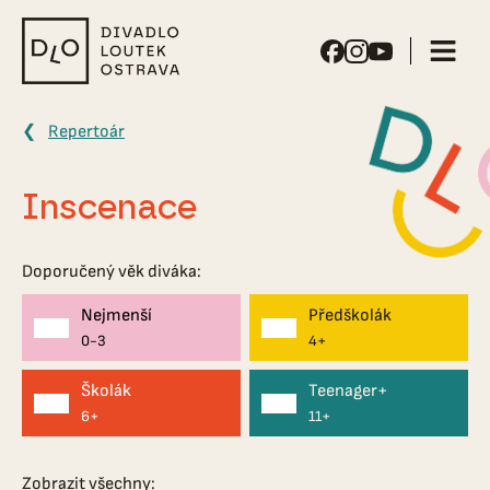
Divadlo
loutek
Ostrava
Repertoár
Inscenace
Doporučený věk diváka:
Nejmenší
Předškolák
0-3
4+
Školák
Teenager+
6+
11+
Zobrazit všechny: