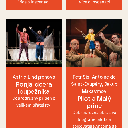
Více o inscenaci
Více o inscenaci
Astrid Lindgrenová
Petr Sís, Antoine de
Ronja, dcera
Saint-Exupéry, Jakub
loupežníka
Maksymov
Pilot a Malý
Dobrodružný příběh o
princ
velikém přátelství
Dobrodružná obrazivá
biografie pilota a
spisovatele Antoina de