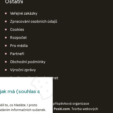
ostatní
Veřejné zakázky
Zpracování osobních údajů
Cookies
Rozpočet
Pro média
Partneři
Obchodní podmínky
Výroční zprávy
Pro členy divadla – intranet
jak má (souhlas s
© 2026 Divadlo loutek Ostrava,příspěvková organizace
li to, co hledáte. I proto
Webové stránky
vytvořilo
Poski.com
.
Tvorba webových
ládáním informačních sušenek.