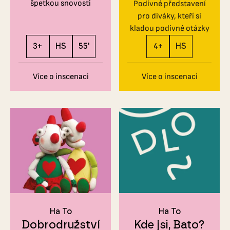
špetkou snovosti
Podivné představení
pro diváky, kteří si
kladou podivné otázky
3+
HS
55'
4+
HS
Více o inscenaci
Více o inscenaci
Ha To
Ha To
Dobrodružství
Kde jsi, Bato?