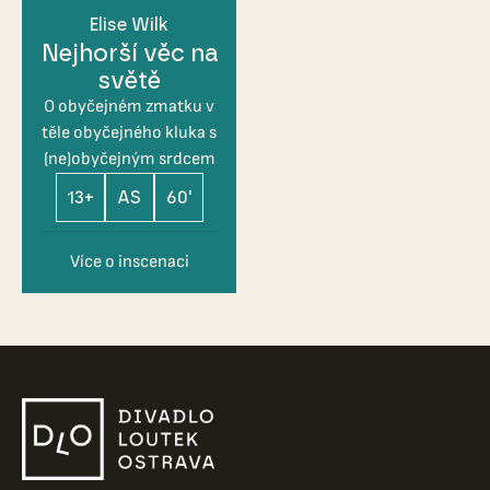
Elise Wilk
Nejhorší věc na
světě
O obyčejném zmatku v
těle obyčejného kluka s
(ne)obyčejným srdcem
13+
AS
60'
Více o inscenaci