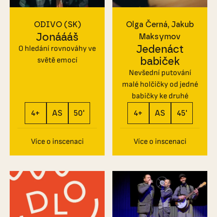
ODIVO (SK)
Olga Černá, Jakub
Jonáááš
Maksymov
Jedenáct
O hledání rovnováhy ve
babiček
světě emocí
Nevšední putování
malé holčičky od jedné
babičky ke druhé
4+
AS
50'
4+
AS
45'
Více o inscenaci
Více o inscenaci