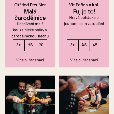
Otfried Preußler
Vít Peřina a kol.
Malá
Fuj je to!
čarodějnice
Hravá pohádka o
jednom psím zatoulání
Dospívání malé
kouzelnické holky v
čarodějnickou slečnu
3+
HS
70'
3+
AS
45'
Více o inscenaci
Více o inscenaci