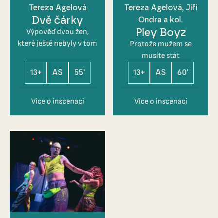
Tereza Agelová
Tereza Agelová, Jiří
Dvě čárky
Ondra a kol.
Pley Boyz
Výpověď dvou žen,
které ještě nebyly v tom
Protože mužem se
musíte stát
13+
AS
55'
13+
AS
60'
Více o inscenaci
Více o inscenaci