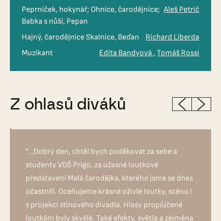
Peprníček, hokynář; Ohnice, čarodějnice;
Aleš Petrič
Babka s nůší, Pepan
Hajný, čarodějnice Skalnice, Beďan
Richard Liberda
Muzikant
Edita Bandyová
Tomáš Rossi
Z ohlasů diváků
"...Dobrý den, chtěl bych poděkovat za sebe a
studenty VOŠ Prigo, za úžasné loutkové
představení Malá čarodějka, kterého jsme se dnes
účastnili. Oceňujeme krásné oživlé loutky, scénu i
s projekcí stínového divadla. Hlasy propůjčené
loutkám byly skvělé. Také efekty, světla a zejména