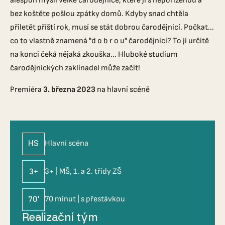
alespoň myslí velké čarodějnice, které ji s nepořízenou a
bez koštěte pošlou zpátky domů. Kdyby snad chtěla
přiletět příští rok, musí se stát dobrou čarodějnicí. Počkat...
co to vlastně znamená "d o b r o u" čarodějnicí? To ji určitě
na konci čeká nějaká zkouška... Hluboké studium
čarodějnických zaklínadel může začít!
Premiéra
3. března 2023
na hlavní scéně
HS
Hlavní scéna
3+
3+ | MŠ, 1. a 2. třídy ZŠ
70'
70 minut | s přestávkou
Realizační tým