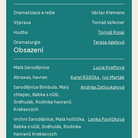
Dramatizace a režie
Václav Klemens
Výprava
Tomáš Volkmer
Hudba
Tomáš Rossi
Dramaturgie
Tereza Agelová
Obsazení
Malá čarodějnice
Lucie Kraftová
Abraxas, havran
Karel Růžička
Ivo Marták
čarodějnice Bimbula, Malý
Andrea Zatloukalová
chlapec, Babka s nůší,
Sněhulák, Rodinka havranů
Kreksových
Vrchni čarodějnice, Malá holčička,
Lenka Pavlíčková
Babka s nůší, Sněhulák, Rodinka
havranů Kreksových