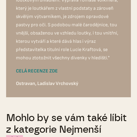
loutkovým divadlem. Výprava Tomáše Volkmera,
který je loutkářem z vlastní podstaty a zároveň
skvělým výtvarníkem, je zdrojem opravdové
pastvy pro oči. S podobou malé čarodějnice, tou
vnější, obsaženou ve vzhledu loutky, i tou vnitřní,
kterou vytváří a které dává hlas i výraz
představitelka titulní role Lucie Kraftová, se
mohou ztotožnit všechny dívenky v hledišti."
CELÁ RECENZE ZDE
Ostravan, Ladislav Vrchovský
Mohlo by se vám také líbit
z kategorie Nejmenší