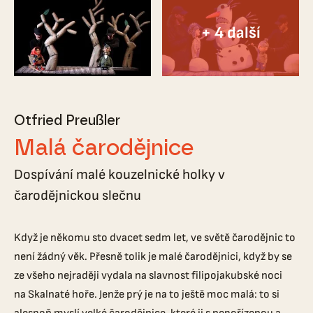
Otfried Preußler
Malá čarodějnice
Dospívání malé kouzelnické holky v
čarodějnickou slečnu
Když je někomu sto dvacet sedm let, ve světě čarodějnic to
není žádný věk. Přesně tolik je malé čarodějnici, když by se
ze všeho nejraději vydala na slavnost filipojakubské noci
na Skalnaté hoře. Jenže prý je na to ještě moc malá: to si