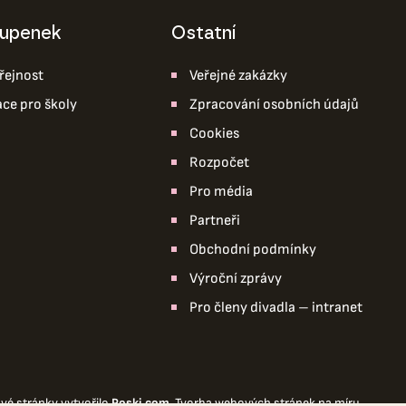
tupenek
ostatní
řejnost
Veřejné zakázky
ace pro školy
Zpracování osobních údajů
Cookies
Rozpočet
Pro média
Partneři
Obchodní podmínky
Výroční zprávy
Pro členy divadla – intranet
vé stránky
vytvořilo
Poski.com
.
Tvorba webových stránek
na míru.