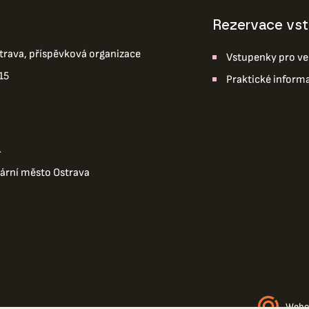
Rezervace vs
trava, příspěvková organizace
Vstupenky pro ve
15
Praktické inform
4
tární město Ostrava
Webo