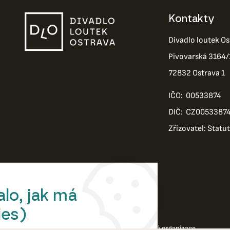
Kontakty
Divadlo loutek Os
Pivovarská 3164/
72832 Ostrava 1
IČO: 00533874
DIČ: CZ0053387
Zřizovatel: Statu
lo, jak má
ies)
© 2026 Divadlo loutek Ostrava,příspěvková organizace