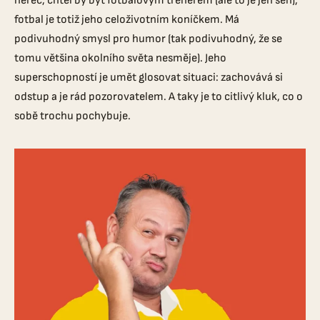
herec, chtěl by být fotbalovým trenérem (ale to je jen sen),
fotbal je totiž jeho celoživotním koníčkem. Má
podivuhodný smysl pro humor (tak podivuhodný, že se
tomu většina okolního světa nesměje). Jeho
superschopností je umět glosovat situaci: zachovává si
odstup a je rád pozorovatelem. A taky je to citlivý kluk, co o
sobě trochu pochybuje.