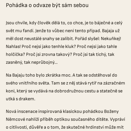
Pohádka o odvaze být sám sebou
Jsou chvíle, kdy člověk dělá to, co chce, je to báječné a celý
svět mu fandí. Jenže to vůbec není tento případ. Bajaja už
měl dost neustálé snahy se zalíbit. Pořád slyšel: Nekuňkej!
Nahlas! Proč nejsi jako tenhle kluk? Proč nejsi jako tahle
holčička? Proč jsi zrovna takový? Proč jsi tak tichý, tak
zasněný, tak neprůbojný…
Na Bajaju toho bylo zkrátka moc. A tak se odstěhoval do
svého vnitřního světa. Tam se z něj stává rytíř na zázračném
koni, který se vydává na dobrodružnou cestu a statečně se
utká s drakem.
Nová inscenace inspirovaná klasickou pohádkou Boženy
Němcové nahlíží příběh optikou současného dítěte. Vypráví
o citlivosti, důvěře a o tom, že skutečné hrdinství může mít