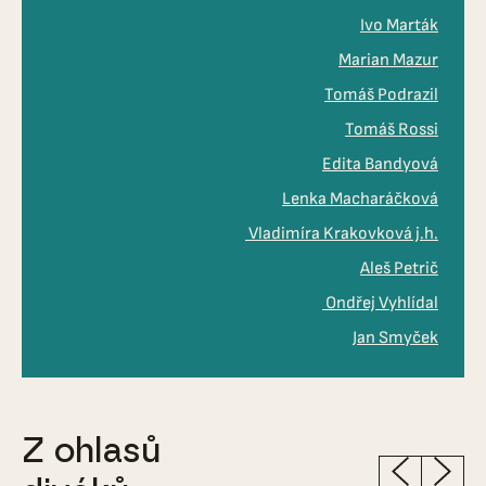
Ivo Marták
Marian Mazur
Tomáš Podrazil
Tomáš Rossi
Edita Bandyová
Lenka Macharáčková
Vladimíra Krakovková j.h.
Aleš Petrič
Ondřej Vyhlídal
Jan Smyček
Z ohlasů