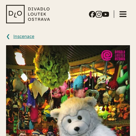
Divadlo
loutek
Ostrava
Inscenace