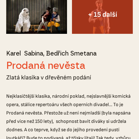
Karel Sabina
Bedřich Smetana
Prodaná nevěsta
Zlatá klasika v dřevěném podání
Nejklasičtější klasika, národní poklad, nejslavnější komická
opera, stálice repertoáru všech operních divadel… To je
Prodaná nevěsta. Přestože už není nejmladší (byla napsána
před více než 150 lety), schopnost bavit diváky si udržela
dodnes. A co teprve, když se do jejího provedení pustí
loutkáři? Bude to podívaná, až třísky lítají! Tak tedy, vzhůru