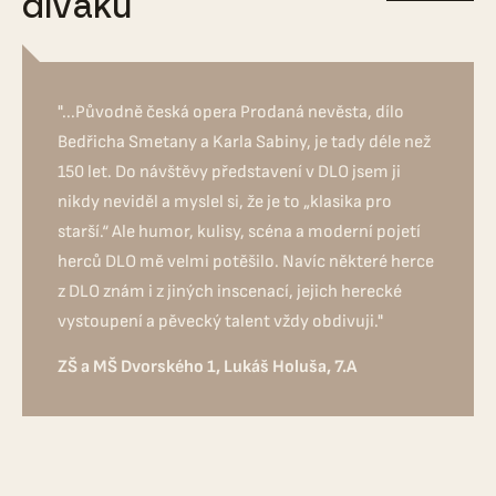
diváků
"...Původně česká opera Prodaná nevěsta, dílo
Bedřicha Smetany a Karla Sabiny, je tady déle než
150 let. Do návštěvy představení v DLO jsem ji
nikdy neviděl a myslel si, že je to „klasika pro
starší.“ Ale humor, kulisy, scéna a moderní pojetí
herců DLO mě velmi potěšilo. Navíc některé herce
z DLO znám i z jiných inscenací, jejich herecké
vystoupení a pěvecký talent vždy obdivuji."
ZŠ a MŠ Dvorského 1, Lukáš Holuša, 7.A