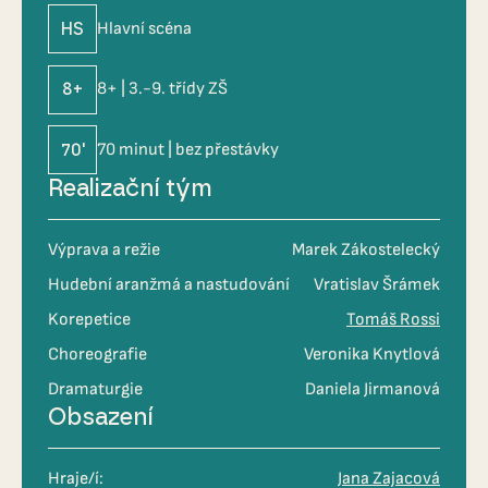
HS
Hlavní scéna
8+
8+ | 3.-9. třídy ZŠ
70'
70 minut | bez přestávky
Realizační tým
Výprava a režie
Marek Zákostelecký
Hudební aranžmá a nastudování
Vratislav Šrámek
Korepetice
Tomáš Rossi
Choreografie
Veronika Knytlová
Dramaturgie
Daniela Jirmanová
Obsazení
Hraje/í:
Jana Zajacová