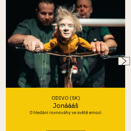
ODIVO (SK)
Jonáááš
O hledání rovnováhy ve světě emocí