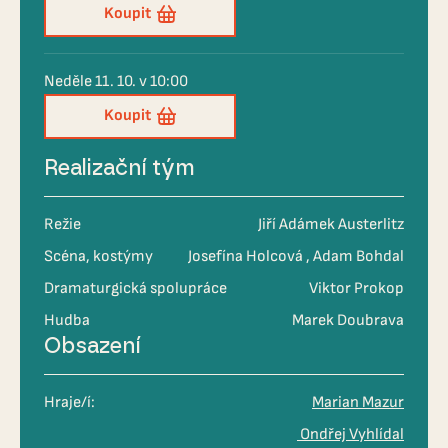
Koupit
Neděle 11. 10. v 10:00
Koupit
Realizační tým
Režie
Jiří Adámek Austerlitz
Scéna, kostýmy
Josefína Holcová
Adam Bohdal
Dramaturgická spolupráce
Viktor Prokop
Hudba
Marek Doubrava
Obsazení
Hraje/í:
Marian Mazur
Ondřej Vyhlídal