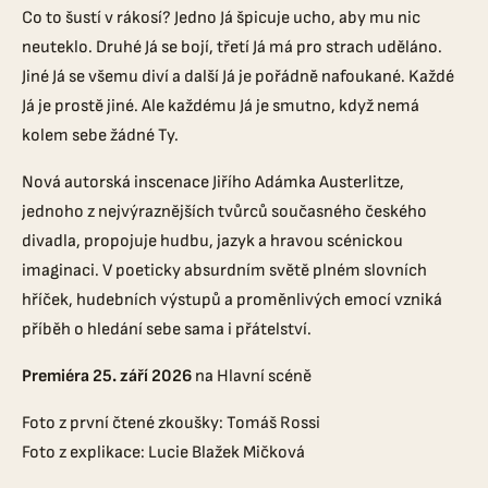
Co to šustí v rákosí? Jedno Já špicuje ucho, aby mu nic
neuteklo. Druhé Já se bojí, třetí Já má pro strach uděláno.
Jiné Já se všemu diví a další Já je pořádně nafoukané. Každé
Já je prostě jiné. Ale každému Já je smutno, když nemá
kolem sebe žádné Ty.
Nová autorská inscenace Jiřího Adámka Austerlitze,
jednoho z nejvýraznějších tvůrců současného českého
divadla, propojuje hudbu, jazyk a hravou scénickou
imaginaci. V poeticky absurdním světě plném slovních
hříček, hudebních výstupů a proměnlivých emocí vzniká
příběh o hledání sebe sama i přátelství.
Premiéra 25. září 2026
na Hlavní scéně
Foto z první čtené zkoušky: Tomáš Rossi
Foto z explikace: Lucie Blažek Mičková