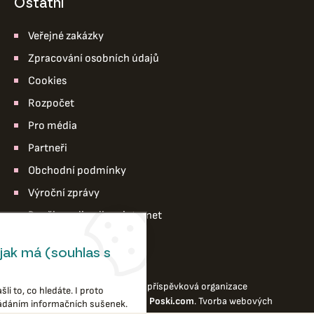
ostatní
Veřejné zakázky
Zpracování osobních údajů
Cookies
Rozpočet
Pro média
Partneři
Obchodní podmínky
Výroční zprávy
Pro členy divadla – intranet
jak má (souhlas s
© 2026 Divadlo loutek Ostrava,příspěvková organizace
li to, co hledáte. I proto
Webové stránky
vytvořilo
Poski.com
.
Tvorba webových
ládáním informačních sušenek.