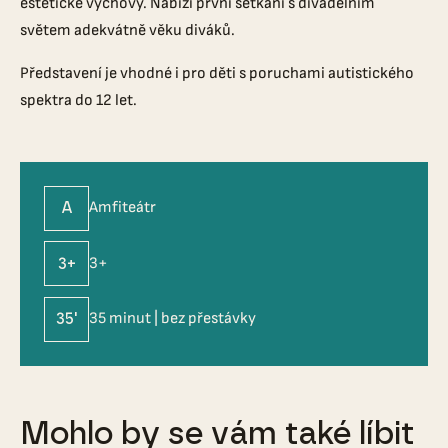
estetické výchovy. Nabízí první setkání s divadelním
světem adekvátně věku diváků.
Představení je vhodné i pro děti s poruchami autistického
spektra do 12 let.
A
Amfiteátr
3+
3+
35'
35 minut | bez přestávky
Mohlo by se vám také líbit