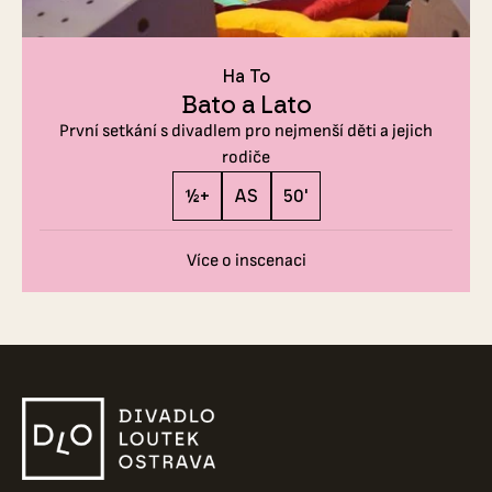
Ha To
Bato a Lato
První setkání s divadlem pro nejmenší děti a jejich
rodiče
½+
AS
50'
Více o inscenaci