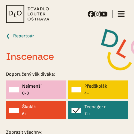
Divadlo
loutek
Ostrava
Repertoár
Inscenace
Doporučený věk diváka:
Nejmenší
Předškolák
0-3
4+
Školák
Teenager+
6+
11+
Zobrazit všechny: