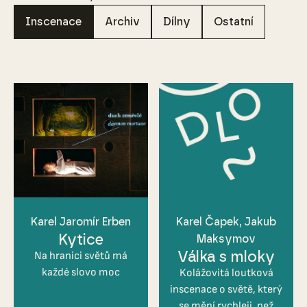
Inscenace
Archiv
Dílny
Ostatní
Karel Jaromír Erben
Karel Čapek
Jakub
Kytice
Maksymov
Válka s mloky
Na hranici světů má
každé slovo moc
Kolážovitá loutková
inscenace o světě, který
se mění rychleji, než