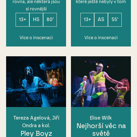
rovna, ale některá jsou
které ještě nebyly v tom
si rovnější
13+
HS
80'
13+
AS
55'
Více o inscenaci
Více o inscenaci
Tereza Agelová, Jiří
Elise Wilk
Nejhorší věc na
Ondra a kol.
Pley Boyz
světě