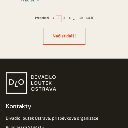
Přečíst
...
Předchozí
1
2
3
4
10
Další
Načíst další
Kontakty
Divadlo loutek Ostrava, příspěvková organizace
Pivovarská 3164/15