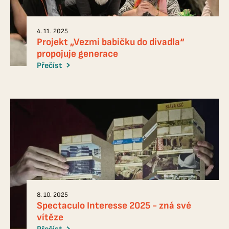
4. 11. 2025
Projekt „Vezmi babičku do divadla“
propojuje generace
Přečíst
8. 10. 2025
Spectaculo Interesse 2025 - zná své
vítěze