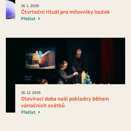
16. 1. 2026
Čtvrteční rituál pro milovníky loutek
Přečíst
16. 12. 2025
Otevírací doba naší pokladny během
vánočních svátků
Přečíst