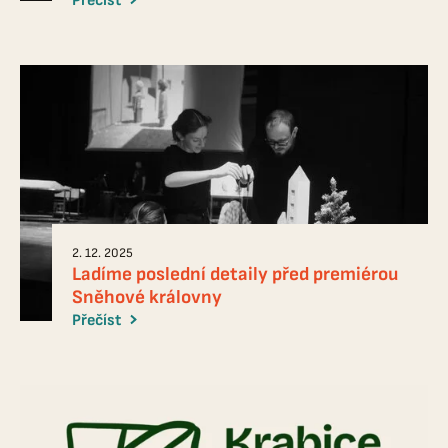
Přečíst
2. 12. 2025
Ladíme poslední detaily před premiérou
Sněhové královny
Přečíst