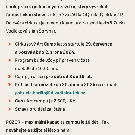
spolupráce a jedinečných zážitků, který vyvrcholí
fantastickou show
, ve které zazáří každý mladý cirkusák!
Do světa cirkusu je uvedou klauni a cirkusoví lektoři Zuzka
Vodičková a Jan Šprynar.
Cirkusový
Art Camp
letos startuje
29. července
a potrvá až do 2. srpna 2024
.
Program bude vždy připraven v čase
od 9:00 do 16:00 hod.
Camp je určen
pro děti od 8 do 16 let.
Přihlásit se můžete do 30. dubna 2024
na e-mail:
gabriela.barilla@divadloloutek.cz
Cena
Art campu je 2.500,- Kč.
Strava
pro děti zajištěna
POZOR
- maximální kapacita campu je 16 dětí. Tak
neváhejte a užijte si léto s námi!