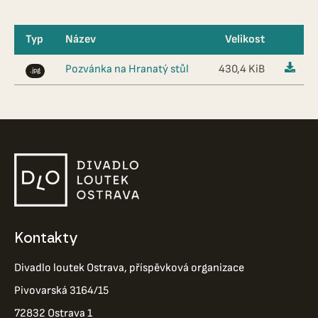
Typ
Název
Velikost
Pozvánka na Hranatý stůl
430,4 KiB
.jpg
Kontakty
Divadlo loutek Ostrava, příspěvková organizace
Pivovarská 3164/15
72832 Ostrava 1