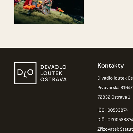
Kontakty
Divadlo loutek Os
Pivovarská 3164/
72832 Ostrava 1
IČO: 00533874
DIČ: CZ0053387
Zřizovatel: Statu