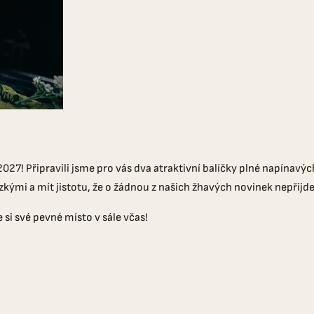
7! Připravili jsme pro vás dva atraktivní balíčky plné napínavých
kými a mít jistotu, že o žádnou z našich žhavých novinek nepřijde
e si své pevné místo v sále včas!