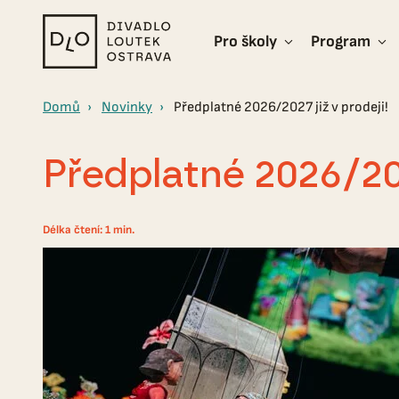
Pro školy
Program
Divadlo
loutek
Ostrava
Domů
Novinky
Předplatné 2026/2027 již v prodeji!
Předplatné 2026/202
Délka čtení: 1 min.