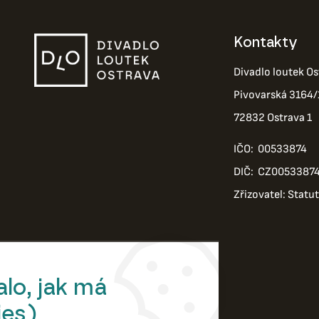
Kontakty
Divadlo loutek Os
Pivovarská 3164/
72832 Ostrava 1
IČO: 00533874
DIČ: CZ0053387
Zřizovatel: Statu
lo, jak má
ies)