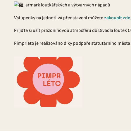
j armark loutkářských a výtvarných nápadů
Vstupenky na jednotlivá představení můžete
zakoupit zde
Přijďte si užít prázdninovou atmosféru do Divadla loutek 
Pimprléto je realizováno díky podpoře statutárního města