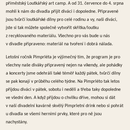
příměstský Loutkářský art camp. A od 31. července do 4. srpna
mohli k nám do divadla přijít diváci i dopoledne. Připravené
jsou tvůrčí loutkářské dílny pro celé rodinu a vy, naši diváci,
jste si tak můžete společně vytvořit skřítka/loutku
z recyklovaného materiálu. Všechno pro vás bude u nás
v divadle připraveno: materiál na tvoření i dobrá nálada.
Letošní ročník Pimprléta je výjimečný tím, že program je pro
všechny naše diváky připravený nejen na víkendy, ale pohádky
a koncerty jsme odehráli také téměř každý pátek, tvůrčí dílny
se pak konají v průběhu celého týdne. Na Pimprléto tak letos
přijdou diváci v pátek, sobotu i neděli a třeba taky dopoledne
ve všední den. A když přijdou o chvilku dříve, mohou si dát
v naší divadelní kavárně skvělý Pimprletní drink nebo si pohrát
u divadla se všemi herními prvky, které pro ně jsou
nachystány.