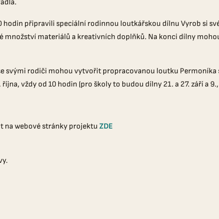
vadla.
d 10 hodin připravili speciální rodinnou loutkářskou dílnu Vyrob 
é množství materiálů a kreativních doplňků. Na konci dílny mohou
ě se svými rodiči mohou vytvořit propracovanou loutku Permoníka s
íjna, vždy od 10 hodin (pro školy to budou dílny 21. a 27. září a 9., 
at na webové stránky projektu
ZDE
vy.