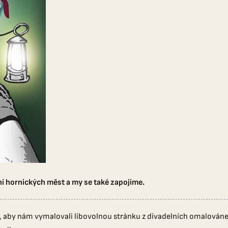
ání hornických měst a my se také zapojíme.
y, aby nám vymalovali libovolnou stránku z divadelních omalováne