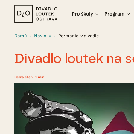
Pro školy
Program
Divadlo
loutek
Ostrava
Domů
Novinky
Permoníci v divadle
Divadlo loutek na 
Délka čtení: 1 min.