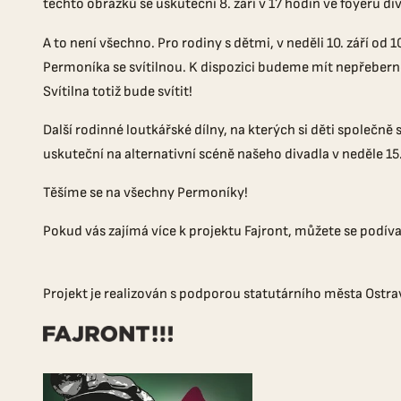
těchto obrázků se uskuteční 8. září v 17 hodin ve foyeru di
A to není všechno. Pro rodiny s dětmi, v neděli 10. září o
Permoníka se svítilnou. K dispozici budeme mít nepřebern
Svítilna totiž bude svítit!
Další rodinné loutkářské dílny, na kterých si děti společn
uskuteční na alternativní scéně našeho divadla v neděle 15. ř
Těšíme se na všechny Permoníky!
Pokud vás zajímá více k projektu Fajront, můžete se podív
Projekt je realizován s podporou statutárního města Ostra