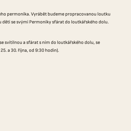
si svého permoníka. Vyrábět budeme propracovanou loutku
 děti se svými Permoníky sfárat do loutkářského dolu.
e svítilnou a sfárat s ním do loutkářského dolu, se
25. a 30. října, od 9:30 hodin).