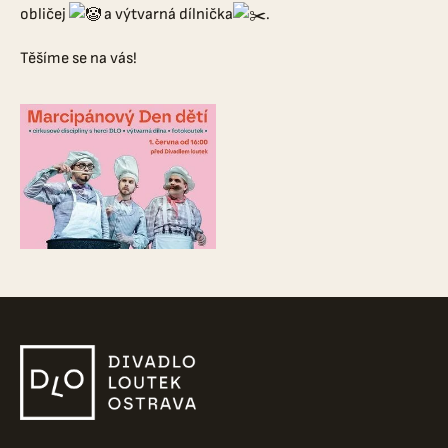
obličej
a výtvarná dílnička
.
Těšíme se na vás!