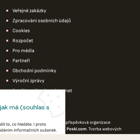
Veřejné zakázky
Zpracování osobních údajů
Cookies
Rozpočet
Pro média
Partneři
Obchodní podmínky
Výroční zprávy
Pro členy divadla – intranet
jak má (souhlas s
© 2026 Divadlo loutek Ostrava,příspěvková organizace
li to, co hledáte. I proto
Webové stránky
vytvořilo
Poski.com
.
Tvorba webových
ládáním informačních sušenek.
stránek
na míru.
ování stránek, další nám