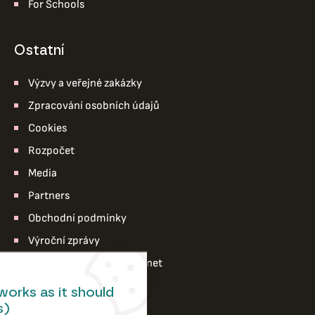
For Schools
ostatní
Výzvy a veřejné zakázky
Zpracování osobních údajů
Cookies
Rozpočet
Media
Partners
Obchodní podmínky
Výroční zprávy
Pro členy divadla – intranet
works as it should
s)