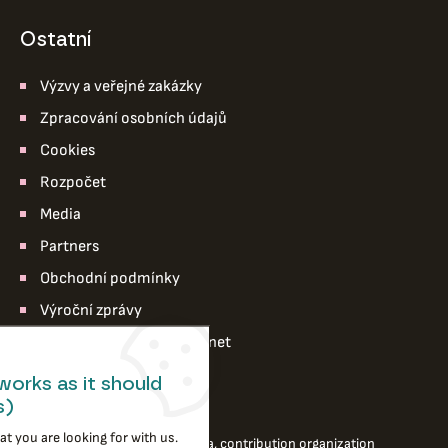
ostatní
Výzvy a veřejné zakázky
Zpracování osobních údajů
Cookies
Rozpočet
Media
Partners
Obchodní podmínky
Výroční zprávy
Pro členy divadla – intranet
works as it should
s)
t you are looking for with us.
© 2026 Puppet Theater Ostrava, contribution organization