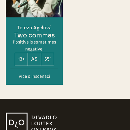
Tereza Agelová
Two commas
Positive is sometimes
negative.
13+
AS
55'
Více o inscenaci