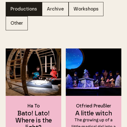
Productions
Archive
Workshops
Other
Ha To
Otfried Preußler
Bato! Lato!
A little witch
Where is the
The growing up of a
little magical girl into a