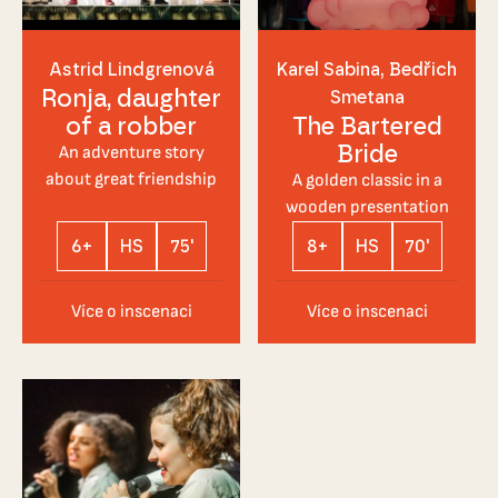
Astrid Lindgrenová
Karel Sabina
Bedřich
Ronja, daughter
Smetana
of a robber
The Bartered
Bride
An adventure story
about great friendship
A golden classic in a
wooden presentation
6+
HS
75'
8+
HS
70'
Více o inscenaci
Více o inscenaci