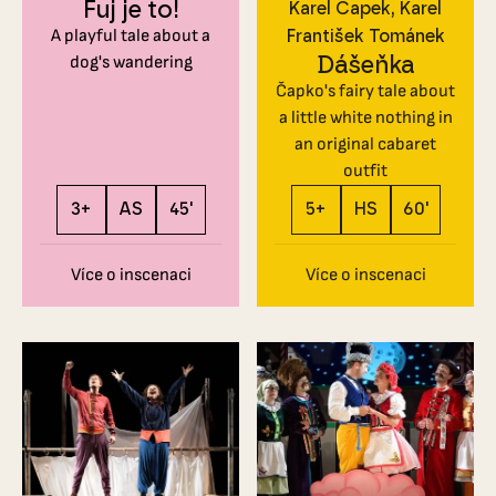
Fuj je to!
Karel Čapek
Karel
A playful tale about a
František Tománek
Dášeňka
dog's wandering
Čapko's fairy tale about
a little white nothing in
an original cabaret
outfit
3+
AS
45'
5+
HS
60'
Více o inscenaci
Více o inscenaci