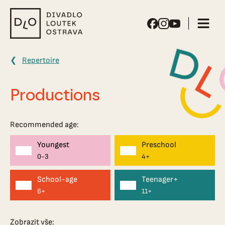
Puppet
Theater
Ostrava
Repertoire
Productions
Recommended age:
Youngest
Preschool
0-3
4+
School-age
Teenager+
6+
11+
Zobrazit vše: