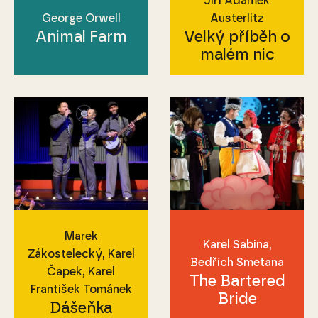
Jiří Adámek
George Orwell
Austerlitz
Animal Farm
Velký příběh o
malém nic
Marek
Karel Sabina
Zákostelecký
Karel
Bedřich Smetana
Čapek
Karel
The Bartered
František Tománek
Bride
Dášeňka